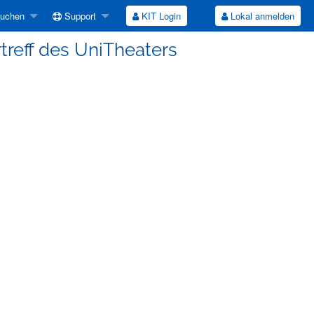
suchen
Support
KIT Login
Lokal anmelden
rtreff des UniTheaters