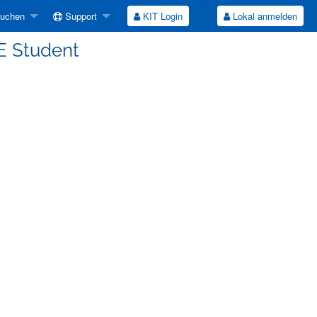
suchen
Support
KIT Login
Lokal anmelden
E Student