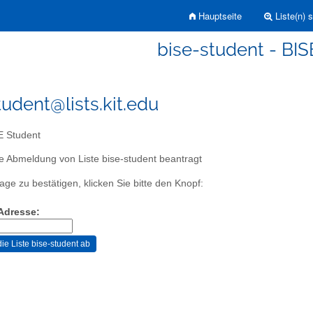
Hauptseite
Liste(n) 
bise-student - BIS
tudent@lists.kit.edu
 Student
e Abmeldung von Liste bise-student beantragt
age zu bestätigen, klicken Sie bitte den Knopf:
-Adresse: