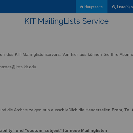
Hauptseite
Liste(n) 
KIT MailingLists Service
sten des KIT-Mailinglistenservers. Von hier aus können Sie Ihre Abon
aster@lists.kit.edu.
und die Archive zeigen nun ausschließlich die Headerzeilen
From, To, 
ibility" und "custom_subject" für neue Mailinglisten