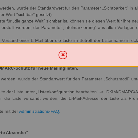
t werden, wurde der Standardwert für den Parameter „Sichtbarkeit“ in a
er Wert "sichtbar“ gesetzt).
e für „die ganze Welt“ sichtbar ist, können sie diesen Wert für ihre ne
erstellt werden, der Parameter „Titelmarkierung“ aus allen Vorlagen e
Versand einer E-Mail über die Liste im Betreff der Listenname in ec
ernen“ setzen.
MARC-Schutz für neue Mailinglisten.
llt werden, wurde der Standartwert für den Parameter „Schutzmodi“ unte
eite der Liste unter „Listenkonfiguration bearbeiten“ -> „DKIM/DMARC/
er die Liste versandt werden, die E-Mail-Adresse der Liste als Fro
te mit der
Administrations-FAQ.
rte Absender“