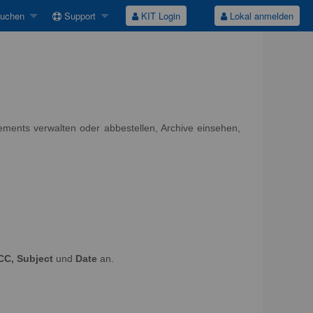
suchen
Support
KIT Login
Lokal anmelden
nements verwalten oder abbestellen, Archive einsehen,
CC, Subject
und
Date
an.