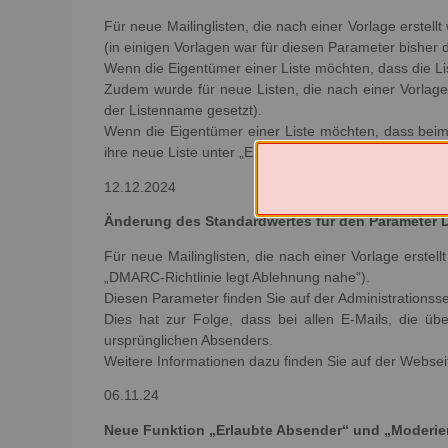
Für neue Mailinglisten, die nach einer Vorlage erstell
(in einigen Vorlagen war für diesen Parameter bisher d
Wenn die Eigentümer einer Liste möchten, dass die List
Zudem wurde für neue Listen, die nach einer Vorlage 
der Listenname gesetzt).
Wenn die Eigentümer einer Liste möchten, dass beim 
ihre neue Liste unter „Einstellungen zum Senden/Entf
12.12.2024
Änderung des Standardwertes für den Parameter D
Für neue Mailinglisten, die nach einer Vorlage erste
„DMARC-Richtlinie legt Ablehnung nahe“).
Diesen Parameter finden Sie auf der Administrationss
Dies hat zur Folge, dass bei allen E-Mails, die üb
ursprünglichen Absenders.
Weitere Informationen dazu finden Sie auf der Websei
06.11.24
Neue Funktion „Erlaubte Absender“ und „Moderie