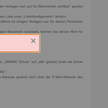
llen Vorlagen auf „nur für Abonnenten sichtbar“ gesetzt
uen Liste unter „Listenkonfiguration“ ändern.
ntfernt (in einigen Vorlagen war für diesen Parameter
kigen Klammern erscheint, können Sie diesen Wert für
×
r „DMARC Schutz“ auf „alle“ gesetzt (statt wie bisher
ARC“.
m-Adresse gesetzt wird statt der E-Mail-Adresse des