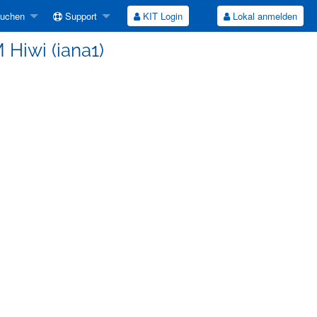
suchen
Support
KIT Login
Lokal anmelden
Hiwi (iana1)