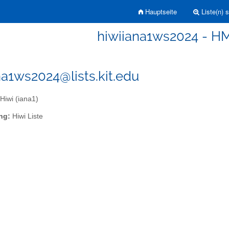
Hauptseite
Liste(n) 
hiwiiana1ws2024 - HM 
na1ws2024@lists.kit.edu
iwi (iana1)
ng:
Hiwi Liste