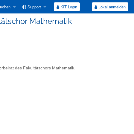
suchen
Support
KIT Login
Lokal anmelden
ltätschor Mathematik
orbeirat des Fakultätschors Mathematik.