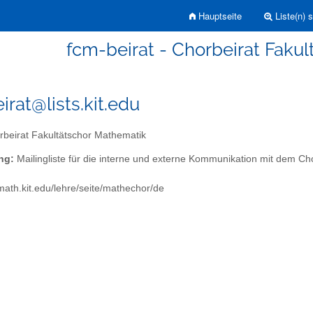
Hauptseite
Liste(n) 
fcm-beirat - Chorbeirat Faku
irat@lists.kit.edu
beirat Fakultätschor Mathematik
ng:
Mailingliste für die interne und externe Kommunikation mit dem Ch
math.kit.edu/lehre/seite/mathechor/de