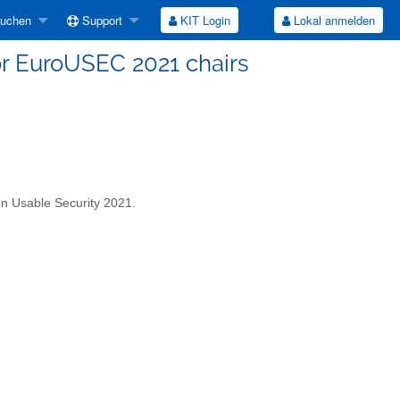
suchen
Support
KIT Login
Lokal anmelden
for EuroUSEC 2021 chairs
on Usable Security 2021.