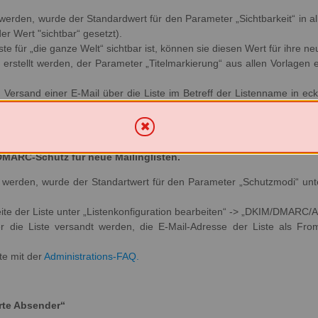
t werden, wurde der Standardwert für den Parameter „Sichtbarkeit“ in a
er Wert "sichtbar“ gesetzt).
e für „die ganze Welt“ sichtbar ist, können sie diesen Wert für ihre ne
erstellt werden, der Parameter „Titelmarkierung“ aus allen Vorlagen e
Versand einer E-Mail über die Liste im Betreff der Listenname in ec
ernen“ setzen.
MARC-Schutz für neue Mailinglisten.
llt werden, wurde der Standartwert für den Parameter „Schutzmodi“ unte
eite der Liste unter „Listenkonfiguration bearbeiten“ -> „DKIM/DMARC/
er die Liste versandt werden, die E-Mail-Adresse der Liste als Fro
te mit der
Administrations-FAQ.
rte Absender“