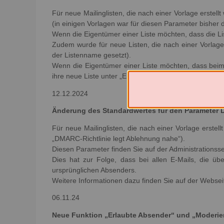
Für neue Mailinglisten, die nach einer Vorlage erstell
(in einigen Vorlagen war für diesen Parameter bisher d
Wenn die Eigentümer einer Liste möchten, dass die List
Zudem wurde für neue Listen, die nach einer Vorlage 
der Listenname gesetzt).
Wenn die Eigentümer einer Liste möchten, dass beim 
ihre neue Liste unter „Einstellungen zum Senden/Entf
12.12.2024
Änderung des Standardwertes für den Parameter D
Für neue Mailinglisten, die nach einer Vorlage erste
„DMARC-Richtlinie legt Ablehnung nahe“).
Diesen Parameter finden Sie auf der Administrationss
Dies hat zur Folge, dass bei allen E-Mails, die üb
ursprünglichen Absenders.
Weitere Informationen dazu finden Sie auf der Websei
06.11.24
Neue Funktion „Erlaubte Absender“ und „Moderie