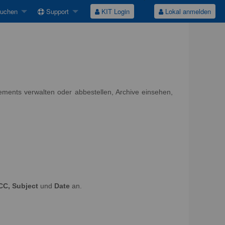
suchen
Support
KIT Login
Lokal anmelden
nements verwalten oder abbestellen, Archive einsehen,
CC, Subject
und
Date
an.