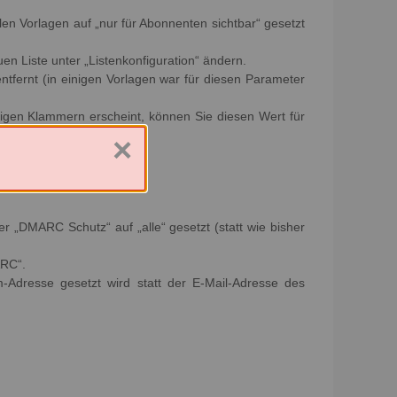
llen Vorlagen auf „nur für Abonnenten sichtbar“ gesetzt
uen Liste unter „Listenkonfiguration“ ändern.
ntfernt (in einigen Vorlagen war für diesen Parameter
kigen Klammern erscheint, können Sie diesen Wert für
×
r „DMARC Schutz“ auf „alle“ gesetzt (statt wie bisher
ARC“.
m-Adresse gesetzt wird statt der E-Mail-Adresse des