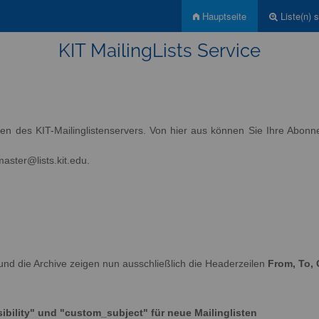
Hauptseite
Liste(n) 
KIT MailingLists Service
sten des KIT-Mailinglistenservers. Von hier aus können Sie Ihre Abon
aster@lists.kit.edu.
und die Archive zeigen nun ausschließlich die Headerzeilen
From, To, 
ibility" und "custom_subject" für neue Mailinglisten