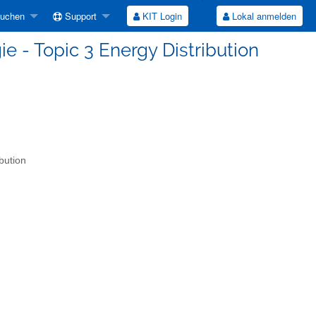
suchen
Support
KIT Login
Lokal anmelden
e - Topic 3 Energy Distribution
bution