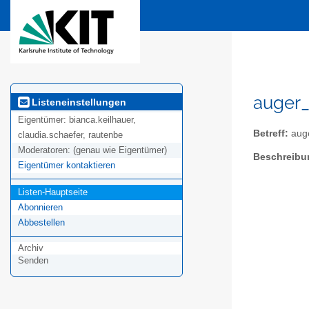
auger_
Listeneinstellungen
Eigentümer:
bianca.keilhauer,
Betreff:
auge
claudia.schaefer, rautenbe
Moderatoren:
(genau wie Eigentümer)
Beschreibu
Eigentümer kontaktieren
Listen-Hauptseite
Abonnieren
Abbestellen
Archiv
Senden