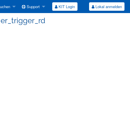
suchen
Support
KIT Login
Lokal anmelden
er_trigger_rd