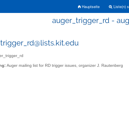
Hauptseite
Liste(n) 
auger_trigger_rd - aug
trigger_rd@lists.kit.edu
r_trigger_rd
ng:
Auger mailing list for RD trigger issues, organizer J. Rautenberg