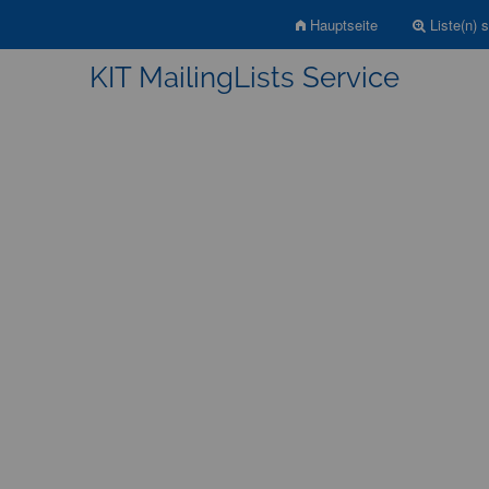
Hauptseite
Liste(n) 
KIT MailingLists Service