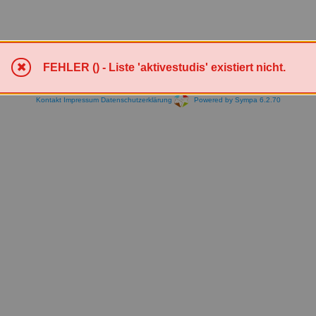
FEHLER () - Liste 'aktivestudis' existiert nicht.
Kontakt
Impressum
Datenschutzerklärung
Powered by Sympa 6.2.70