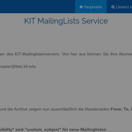
Hauptseite
Liste(n) 
KIT MailingLists Service
sten des KIT-Mailinglistenservers. Von hier aus können Sie Ihre Abon
aster@lists.kit.edu.
und die Archive zeigen nun ausschließlich die Headerzeilen
From, To, 
ibility" und "custom_subject" für neue Mailinglisten