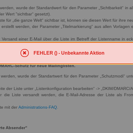
t werden, wurde der Standardwert für den Parameter „Sichtbarkeit“ in a
er Wert "sichtbar“ gesetzt).
e für „die ganze Welt“ sichtbar ist, können sie diesen Wert für ihre ne
erstellt werden, der Parameter „Titelmarkierung“ aus allen Vorlagen e
Versand einer E-Mail über die Liste im Betreff der Listenname in ec
ernen“ setzen.
FEHLER () - Unbekannte Aktion
MARC-Schutz für neue Mailinglisten.
llt werden, wurde der Standartwert für den Parameter „Schutzmodi“ unte
eite der Liste unter „Listenkonfiguration bearbeiten“ -> „DKIM/DMARC/
er die Liste versandt werden, die E-Mail-Adresse der Liste als Fro
te mit der
Administrations-FAQ.
rte Absender“