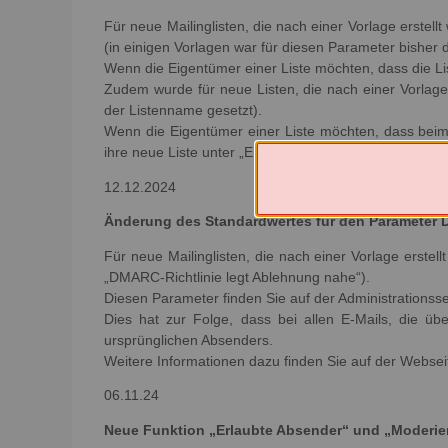
Für neue Mailinglisten, die nach einer Vorlage erstell
(in einigen Vorlagen war für diesen Parameter bisher d
Wenn die Eigentümer einer Liste möchten, dass die List
Zudem wurde für neue Listen, die nach einer Vorlage 
der Listenname gesetzt).
Wenn die Eigentümer einer Liste möchten, dass beim 
ihre neue Liste unter „Einstellungen zum Senden/Entf
12.12.2024
Änderung des Standardwertes für den Parameter D
Für neue Mailinglisten, die nach einer Vorlage erste
„DMARC-Richtlinie legt Ablehnung nahe“).
Diesen Parameter finden Sie auf der Administrationss
Dies hat zur Folge, dass bei allen E-Mails, die üb
ursprünglichen Absenders.
Weitere Informationen dazu finden Sie auf der Websei
06.11.24
Neue Funktion „Erlaubte Absender“ und „Moderie