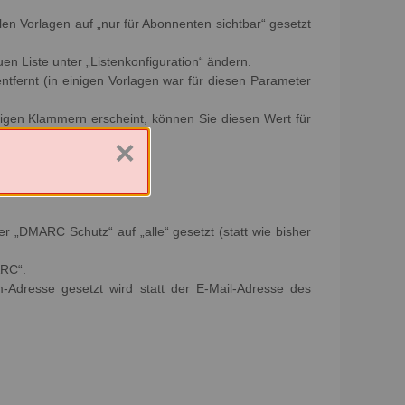
llen Vorlagen auf „nur für Abonnenten sichtbar“ gesetzt
uen Liste unter „Listenkonfiguration“ ändern.
ntfernt (in einigen Vorlagen war für diesen Parameter
kigen Klammern erscheint, können Sie diesen Wert für
×
r „DMARC Schutz“ auf „alle“ gesetzt (statt wie bisher
ARC“.
m-Adresse gesetzt wird statt der E-Mail-Adresse des