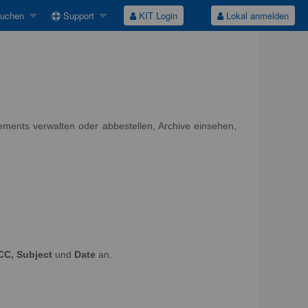
suchen
Support
KIT Login
Lokal anmelden
nements verwalten oder abbestellen, Archive einsehen,
CC, Subject
und
Date
an.