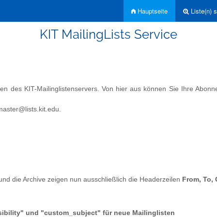
Hauptseite
Liste(n) 
KIT MailingLists Service
sten des KIT-Mailinglistenservers. Von hier aus können Sie Ihre Abon
aster@lists.kit.edu.
und die Archive zeigen nun ausschließlich die Headerzeilen
From, To, 
ibility" und "custom_subject" für neue Mailinglisten