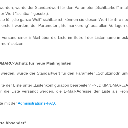
t werden, wurde der Standardwert für den Parameter „Sichtbarkeit“ in a
er Wert "sichtbar“ gesetzt).
e für „die ganze Welt“ sichtbar ist, können sie diesen Wert für ihre ne
erstellt werden, der Parameter „Titelmarkierung“ aus allen Vorlagen e
Versand einer E-Mail über die Liste im Betreff der Listenname in ec
ernen“ setzen.
MARC-Schutz für neue Mailinglisten.
llt werden, wurde der Standartwert für den Parameter „Schutzmodi“ unte
eite der Liste unter „Listenkonfiguration bearbeiten“ -> „DKIM/DMARC/
er die Liste versandt werden, die E-Mail-Adresse der Liste als Fro
te mit der
Administrations-FAQ.
rte Absender“