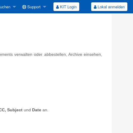
suchen
Support
KIT Login
Lokal anmelden
nements verwalten oder abbestellen, Archive einsehen,
CC, Subject
und
Date
an.